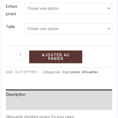
Enfant
priant
Taille
AJOUTER AU
PANIER
UGS :
SLHT-EFTPRR-1
Catégories :
Coin prière
,
Silhouettes
Description
Informations complémentaires
Silhouette d’enfant priant. En bois peint.